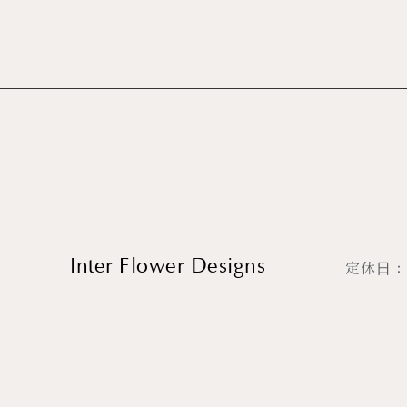
Inter Flower Designs
定休日
インターフラワーデザインズ
※イベント
〒308-0806
Busines
茨城県筑西市小林737
Sundays
10:00〜