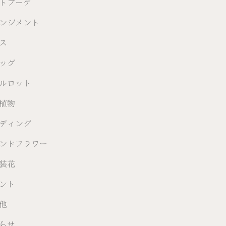
トブーケ
ンジメント
ス
ッグ
ルロット
植物
ディング
ンドフラワー
装花
ント
他
らせ