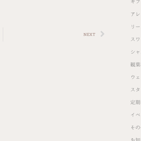
ギフ
アレ
リー
NEXT
スワ
シャ
観葉
ウェ
スタ
定期
イベ
その
お知