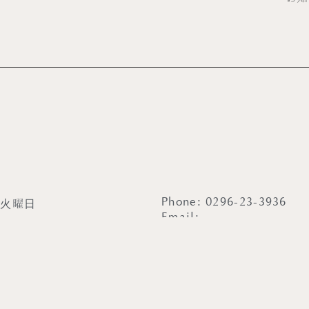
Phone: 0296-23-3936
：火曜日
Email:
出店時は休みの場合がございます
contact@interflowerdesi
sHours. 10:00〜19:00
&PublicHolidays.
18:00